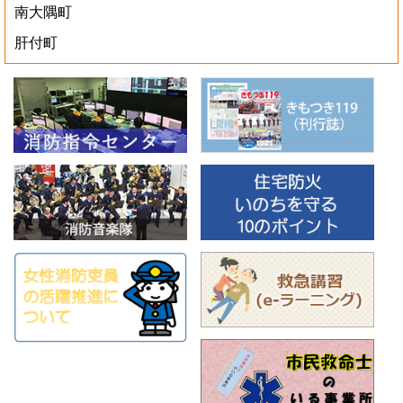
南大隅町
肝付町