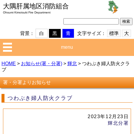
大隅肝属地区消防組合
Ohsumi Kimotsuki Fire Department
検
索:
文字サイズ：
標準
大
背景：
白
黒
青
menu
HOME
>
お知らせ(署・分署)
>
輝北
>
つわぶき婦人防火クラ
ブ
署・分署よりお知らせ
つわぶき婦人防火クラブ
2023年12月23日
輝北分署