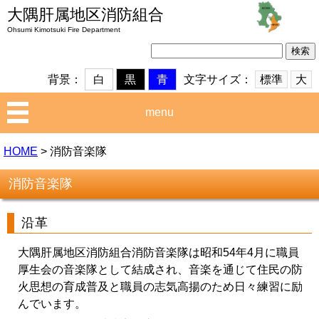
大隅肝属地区消防組合
Ohsumi Kimotsuki Fire Department
検
索:
文字サイズ：
標準
大
背景：
白
黒
青
menu
HOME
>
消防音楽隊
消防音楽隊
沿革
大隅肝属地区消防組合消防音楽隊は昭和54年4月に職員
厚生会の音楽隊として結成され、音楽を通じて住民の防
火思想の育成普及と職員の志気高揚のため日々練習に励
んでいます。