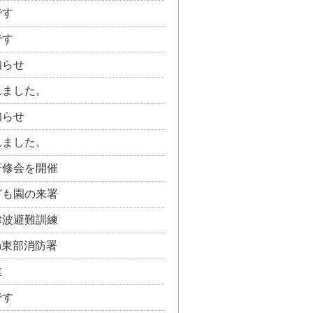
です
です
知らせ
れました。
知らせ
れました。
研修会を開催
ども園の来署
津波避難訓練
n東部消防署
業
です