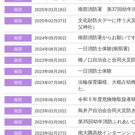
南部消防署 第37回幼年
南部
2025年03月18日
文化財防火デーに伴う火
南部
2025年02月07日
父神社）
南部消防署からお願いで
南部
2024年09月05日
一日消防士体験(南部署)
南部
2024年08月28日
橋ノ口自治会と合同火災
南部
2023年09月20日
一日消防士体験
南部
2023年08月29日
法輪保育園様、大根占幼
南部
2023年07月08日
た。
令和５年度危険物取扱者
南部
2023年06月08日
鳥井戸自治会合同火災防
南部
2023年03月10日
第35回幼年消防ふれあい
南部
2023年03月09日
南大隅高校インターンシ
南部
2023年02月27日