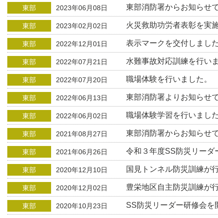
東部消防署からお知らせ
東部
2023年06月08日
火災救助功労者表彰を実
東部
2023年02月02日
表示マークを交付しまし
東部
2022年12月01日
水難事故対応訓練を行い
東部
2022年07月21日
職場体験を行いました。
東部
2022年07月20日
東部消防署よりお知らせ
東部
2022年06月13日
職場体験学習を行いまし
東部
2022年06月02日
東部消防署からお知らせ
東部
2021年08月27日
令和３年度SS防災リーダ
東部
2021年06月26日
国見トンネル防災訓練が
東部
2020年12月10日
豊栄地区自主防災訓練が
東部
2020年12月02日
SS防災リーダー研修会を
東部
2020年10月23日