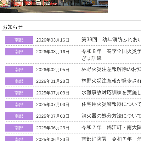
お知らせ
第38回 幼年消防ふれあ
南部
2026年03月16日
令和８年 春季全国火災
南部
2026年03月16日
ぎょ訓練
林野火災注意報解除のお
南部
2026年02月05日
林野火災注意報が発令さ
南部
2026年01月28日
水難事故対応訓練を実施
南部
2025年07月03日
住宅用火災警報器につい
南部
2025年07月03日
消火器の処分方法につい
南部
2025年07月03日
令和７年 錦江町・南大
南部
2025年06月23日
南部消防署 令和７年 
南部
2025年06月23日