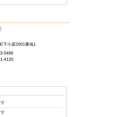
署
下小原2001番地1
3-5499
31-4120
です
です