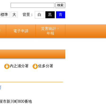
検
索:
標準
大
背景：
白
黒
青
災害統計・
書
電子申請
年報
内之浦分署
佐多分署
署
屋市新川町800番地