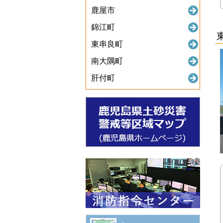
鹿屋市
錦江町
東串良町
南大隅町
肝付町