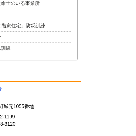
救命士のいる事業所
二階家住宅」防災訓練
せ
承訓練
署
城元1055番地
2-1199
28-3120