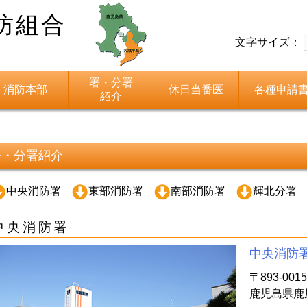
防組合
文字サイズ：
署・分署
消防本部
休日当番医
各種申請
紹介
署・分署紹介
中央消防署
東部消防署
南部消防署
輝北分署
中央消防署
中央消防
〒893-0015
鹿児島県鹿