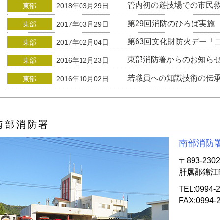
管内初の遊技場での市民
東部
2018年03月29日
第29回消防のひろば実施
東部
2017年03月29日
第63回文化財防火デー「
東部
2017年02月04日
東部消防署からのお知ら
東部
2016年12月23日
若職員への知識技術の伝
東部
2016年10月02日
南部消防署
南部消防
〒893-2302
肝属郡錦江町
TEL:0994-2
FAX:0994-