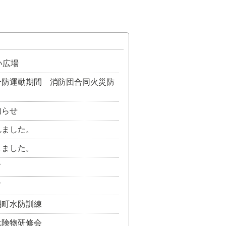
い広場
予防運動期間 消防団合同火災防
知らせ
れました。
しました。
て
て
隅町水防訓練
危険物研修会