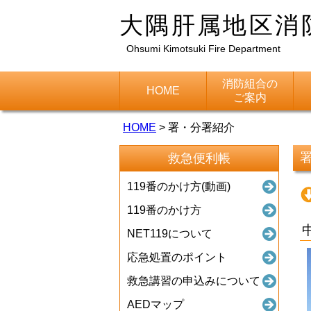
大隅肝属地区消
Ohsumi Kimotsuki Fire Department
消防組合の
HOME
ご案内
HOME
>
署・分署紹介
救急便利帳
119番のかけ方(動画)
119番のかけ方
NET119について
応急処置のポイント
救急講習の申込みについて
AEDマップ