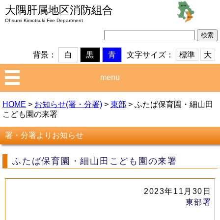
大隅肝属地区消防組合
Ohsumi Kimotsuki Fire Department
検
索:
文字サイズ：
標準
大
背景：
白
黒
青
menu
HOME
>
お知らせ(署・分署)
>
東部
>
ふたば保育園・細山田
こども園の来署
署・分署よりお知らせ
ふたば保育園・細山田こども園の来署
2023年11月30日
東部署