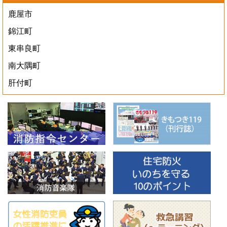
鹿屋市
錦江町
東串良町
南大隅町
肝付町