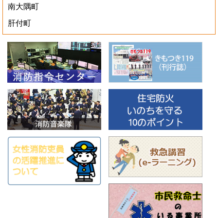
南大隅町
肝付町