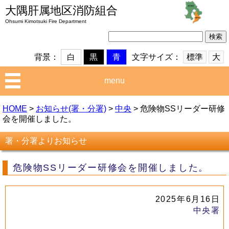
大隅肝属地区消防組合
Ohsumi Kimotsuki Fire Department
検
索:
文字サイズ：
標準
大
背景：
白
黒
青
menu
HOME
>
お知らせ(署・分署)
>
中央
>
危険物SSリーダー研修
会を開催しました。
署・分署よりお知らせ
危険物SSリーダー研修会を開催しました。
2025年6月16日
中央署