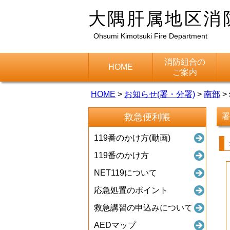
大隅肝属地区消
Ohsumi Kimotsuki Fire Department
消防組合の
HOME
ご案内
HOME
>
お知らせ(署・分署)
>
南部
>
救急便利帳
署
119番のかけ方(動画)
119番のかけ方
NET119について
応急処置のポイント
救急講習の申込みについて
AEDマップ