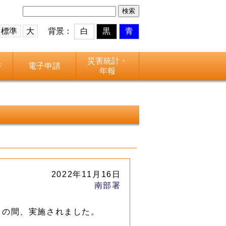
検
索:
標準
大
背景：
白
黒
青
災害統計・
書
電子申請
年報
2022年11月16日
南部署
）の間、実施されました。