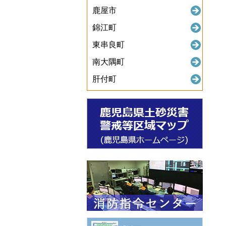
鹿屋市
錦江町
東串良町
南大隅町
肝付町