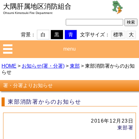
大隅肝属地区消防組合
Ohsumi Kimotsuki Fire Department
検
索:
文字サイズ：
標準
大
背景：
白
黒
青
menu
HOME
>
お知らせ(署・分署)
>
東部
>
東部消防署からのお知
らせ
署・分署よりお知らせ
東部消防署からのお知らせ
2016年12月23日
東部署