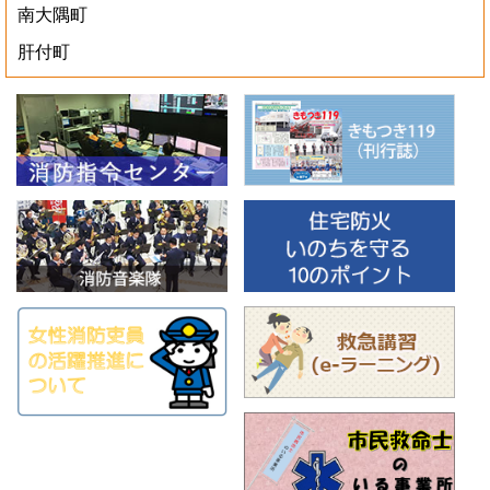
南大隅町
肝付町