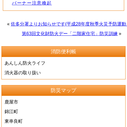
バーナー注意喚起
«
佐多分署よりお知らせです(平成28年度秋季火災予防運動
第63回文化財防火デー「二階家住宅」防災訓練
»
消防便利帳
あんしん防火ライフ
消火器の取り扱い
防災マップ
鹿屋市
錦江町
東串良町