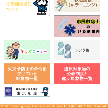
© 2016 Fire Fighting Union in oosumikimotsuki District All Rights Reserved.