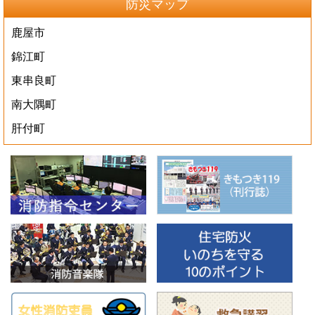
防災マップ
鹿屋市
錦江町
東串良町
南大隅町
肝付町