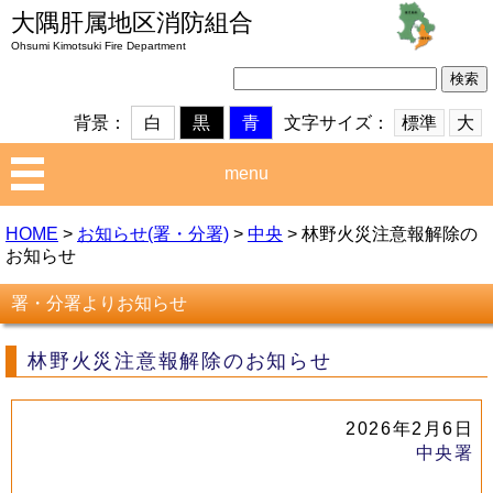
大隅肝属地区消防組合
Ohsumi Kimotsuki Fire Department
検
索:
文字サイズ：
標準
大
背景：
白
黒
青
menu
HOME
>
お知らせ(署・分署)
>
中央
>
林野火災注意報解除の
お知らせ
署・分署よりお知らせ
林野火災注意報解除のお知らせ
2026年2月6日
中央署