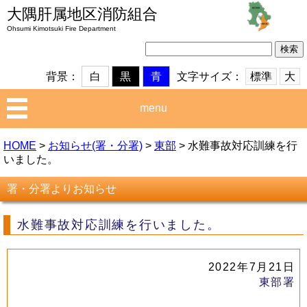
大隅肝属地区消防組合
Ohsumi Kimotsuki Fire Department
検
索:
文字サイズ：
標準
大
背景：
白
黒
青
menu
HOME
>
お知らせ(署・分署)
>
東部
>
水難事故対応訓練を行
いました。
署・分署よりお知らせ
水難事故対応訓練を行いました。
2022年7月21日
東部署