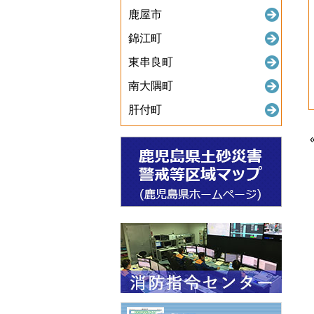
鹿屋市
錦江町
東串良町
南大隅町
肝付町