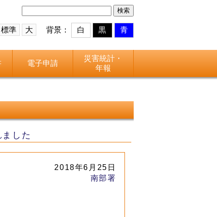
検
索:
標準
大
背景：
白
黒
青
災害統計・
書
電子申請
年報
れました
2018年6月25日
南部署