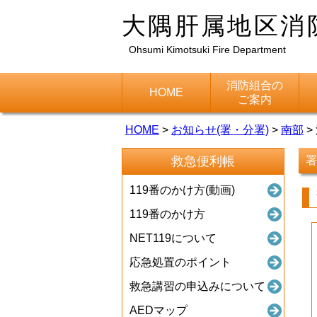
大隅肝属地区消
Ohsumi Kimotsuki Fire Department
消防組合の
HOME
ご案内
HOME
>
お知らせ(署・分署)
>
南部
>
救急便利帳
署
119番のかけ方(動画)
119番のかけ方
NET119について
応急処置のポイント
救急講習の申込みについて
AEDマップ