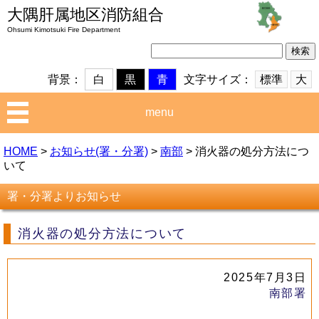
大隅肝属地区消防組合
Ohsumi Kimotsuki Fire Department
検
索:
文字サイズ：
標準
大
背景：
白
黒
青
menu
HOME
>
お知らせ(署・分署)
>
南部
>
消火器の処分方法につ
いて
署・分署よりお知らせ
消火器の処分方法について
2025年7月3日
南部署