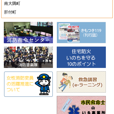
南大隅町
肝付町