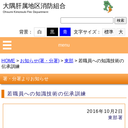
大隅肝属地区消防組合
Ohsumi Kimotsuki Fire Department
検
索:
文字サイズ：
標準
大
背景：
白
黒
青
menu
HOME
>
お知らせ(署・分署)
>
東部
>
若職員への知識技術の
伝承訓練
署・分署よりお知らせ
若職員への知識技術の伝承訓練
2016年10月2日
東部署