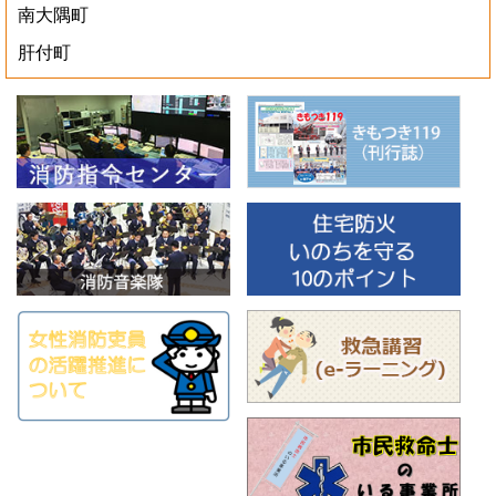
南大隅町
肝付町