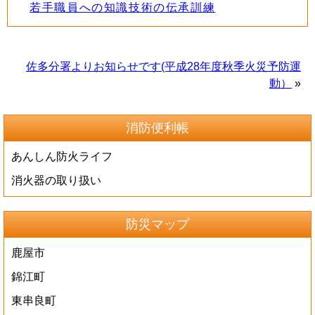
若手職員への知識技術の伝承訓練
佐多分署よりお知らせです(平成28年度秋季火災予防運
動）
»
消防便利帳
あんしん防火ライフ
消火器の取り扱い
防災マップ
鹿屋市
錦江町
東串良町