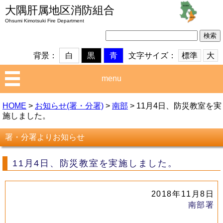
大隅肝属地区消防組合
Ohsumi Kimotsuki Fire Department
検
索:
文字サイズ：
標準
大
背景：
白
黒
青
menu
HOME
>
お知らせ(署・分署)
>
南部
>
11月4日、防災教室を実
施しました。
署・分署よりお知らせ
11月4日、防災教室を実施しました。
2018年11月8日
南部署