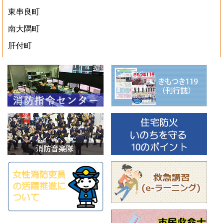
東串良町
南大隅町
肝付町