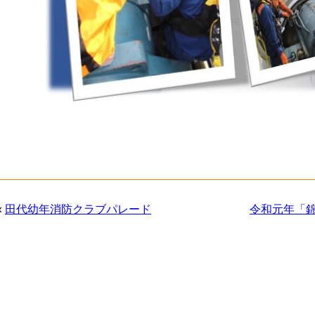
«
田代幼年消防クラブパレード
令和元年「