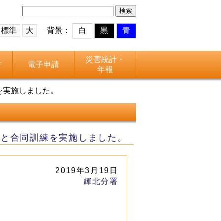
検
索:
標準
大
背景：
白
黒
青
災害統計・
書
電子申請
年報
練を実施しました。
ビスと合同訓練を実施しました。
2019年3月19日
輝北分署