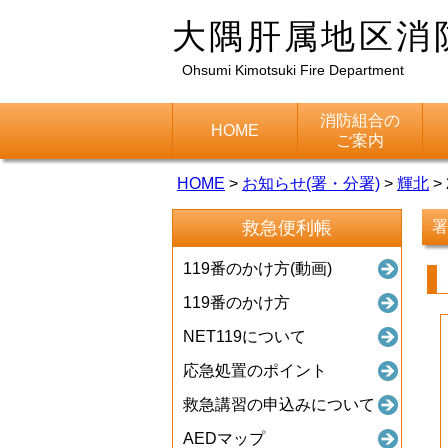
大隅肝属地区消
Ohsumi Kimotsuki Fire Department
消防組合の
HOME
ご案内
HOME
>
お知らせ(署・分署)
>
輝北
>
救急便利帳
署
119番のかけ方(動画)
119番のかけ方
NET119について
応急処置のポイント
救急講習の申込みについて
AEDマップ