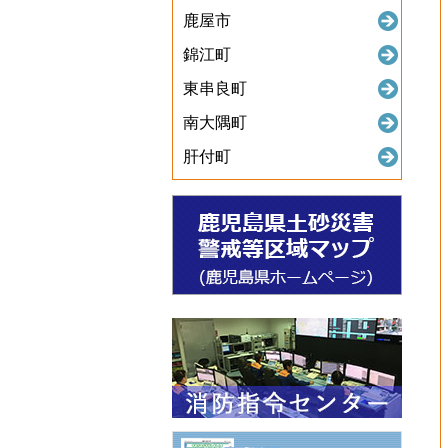
鹿屋市
錦江町
東串良町
南大隅町
肝付町