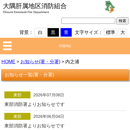
大隅肝属地区消防組合
Ohsumi Kimotsuki Fire Department
検
索:
文字サイズ：
標準
大
背景：
白
黒
青
menu
HOME
>
お知らせ(署・分署)
>
内之浦
お知らせ一覧(署・分署)
東部
2026年07月08日
東部消防署よりお知らせです
東部
2026年06月04日
東部消防署よりお知らせです