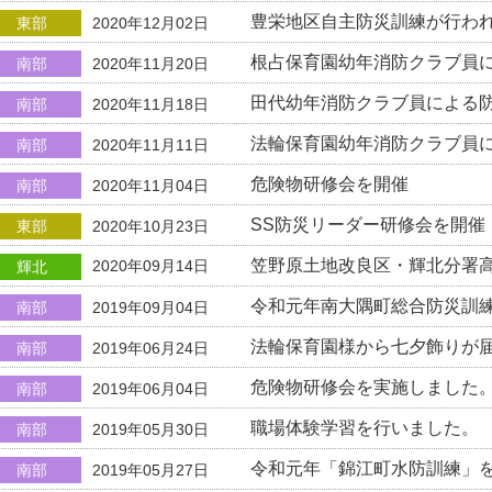
豊栄地区自主防災訓練が行わ
東部
2020年12月02日
根占保育園幼年消防クラブ員
南部
2020年11月20日
田代幼年消防クラブ員による
南部
2020年11月18日
法輪保育園幼年消防クラブ員
南部
2020年11月11日
危険物研修会を開催
南部
2020年11月04日
SS防災リーダー研修会を開催
東部
2020年10月23日
笠野原土地改良区・輝北分署
2020年09月14日
輝北
令和元年南大隅町総合防災訓
南部
2019年09月04日
法輪保育園様から七夕飾りが
南部
2019年06月24日
危険物研修会を実施しました
南部
2019年06月04日
職場体験学習を行いました。
南部
2019年05月30日
令和元年「錦江町水防訓練」
南部
2019年05月27日