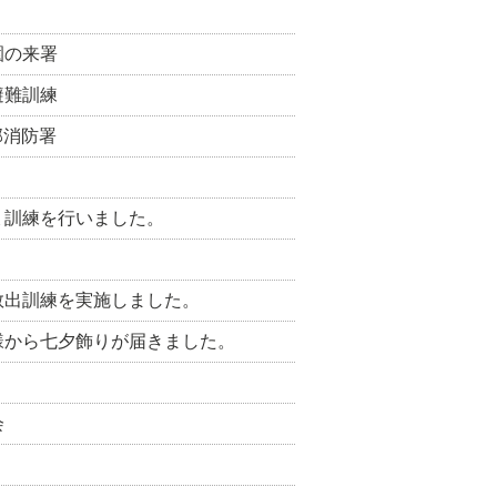
園の来署
避難訓練
部消防署
ょ訓練を行いました。
救出訓練を実施しました。
様から七夕飾りが届きました。
会
。