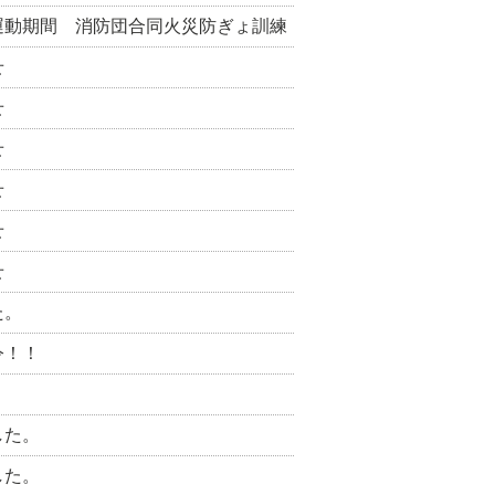
運動期間 消防団合同火災防ぎょ訓練
せ
せ
せ
せ
せ
せ
た。
令！！
した。
した。