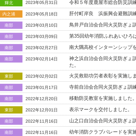
令和５年度鹿屋市総合防災訓
2023年05月31日
輝北
肝付町岸良 浜振興会避難訓
内之浦
2023年05月18日
鳥井戸自治会合同火災防ぎょ
南部
2023年03月10日
第35回幼年消防ふれあいひろ
南部
2023年03月09日
南大隅高校インターンシップ
南部
2023年02月27日
神之浜自治会合同火災防ぎょ
南部
2023年02月14日
た。
火災救助功労者表彰を実施し
東部
2023年02月02日
寺前自治会合同火災防ぎょ訓
南部
2023年01月17日
移動防災教室を実施しました
南部
2022年12月20日
表示マークを交付しました。
東部
2022年12月01日
山之口自治会合同火災防ぎょ
南部
2022年11月16日
幼年消防クラブパレードを実
南部
2022年11月16日