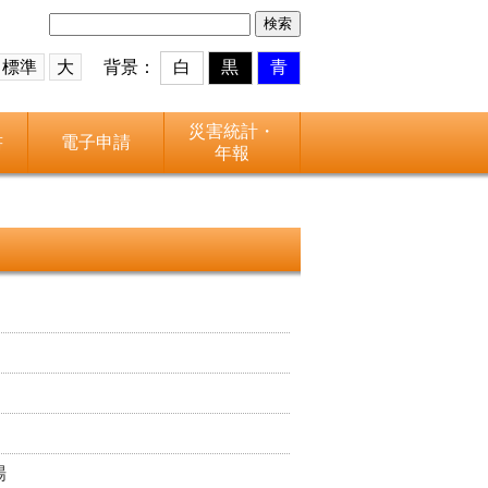
検
索:
標準
大
背景：
白
黒
青
災害統計・
書
電子申請
年報
場