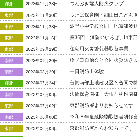
つわぶき婦人防火クラブ
2023年12月23日
輝北
ふたば保育園・細山田こども
東部
2023年11月30日
波野小中学校合同 地震津波
東部
2023年11月23日
第36回「消防のひろば」in東
東部
2023年11月16日
住宅用火災警報器取替事業
東部
2023年09月29日
橋ノ口自治会と合同火災防ぎ
南部
2023年09月20日
一日消防士体験
南部
2023年08月29日
曽於南部土地改良区と合同で
2023年07月24日
輝北
法輪保育園様、大根占幼稚園
南部
2023年07月08日
東部消防署よりお知らせです
東部
2023年07月02日
令和５年度危険物取扱者研修
南部
2023年06月08日
東部消防署からお知らせです
東部
2023年06月08日