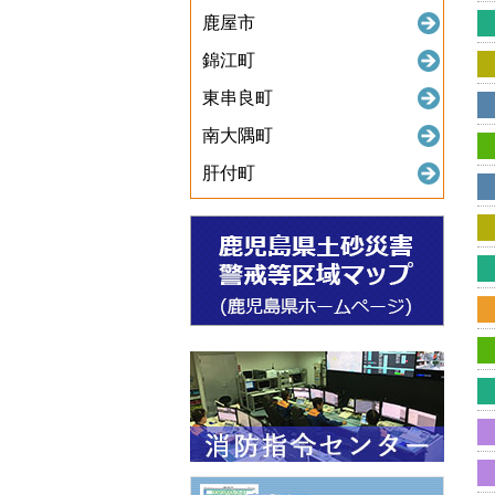
鹿屋市
錦江町
東串良町
南大隅町
肝付町