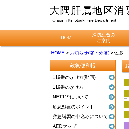
大隅肝属地区消
Ohsumi Kimotsuki Fire Department
消防組合の
HOME
ご案内
HOME
>
お知らせ(署・分署)
>
佐多
救急便利帳
119番のかけ方(動画)
119番のかけ方
NET119について
応急処置のポイント
救急講習の申込みについて
AEDマップ