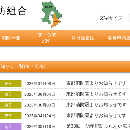
防組合
文字サイズ：
署・分署
消防本部
休日当番医
各種申請
紹介
お知らせ一覧(署・分署)
東部消防署よりお知らせです
東部
2026年07月08日
東部消防署よりお知らせです
東部
2026年06月04日
東部消防署よりお知らせです
東部
2026年06月03日
東部消防署よりお知らせです
東部
2026年04月24日
第38回 幼年消防ふれあい広
南部
2026年03月16日