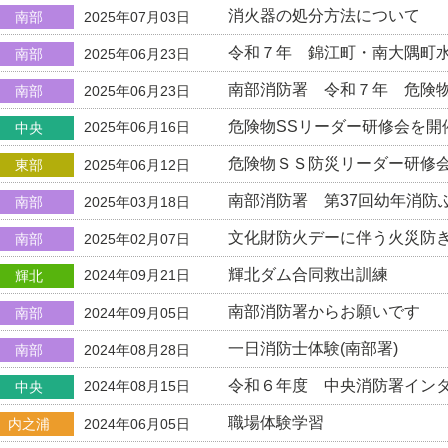
消火器の処分方法について
南部
2025年07月03日
令和７年 錦江町・南大隅町
南部
2025年06月23日
南部消防署 令和７年 危険
南部
2025年06月23日
危険物SSリーダー研修会を開
2025年06月16日
中央
危険物ＳＳ防災リーダー研修
東部
2025年06月12日
南部消防署 第37回幼年消防
南部
2025年03月18日
文化財防火デーに伴う火災防
南部
2025年02月07日
輝北ダム合同救出訓練
2024年09月21日
輝北
南部消防署からお願いです
南部
2024年09月05日
一日消防士体験(南部署)
南部
2024年08月28日
令和６年度 中央消防署イン
2024年08月15日
中央
職場体験学習
内之浦
2024年06月05日