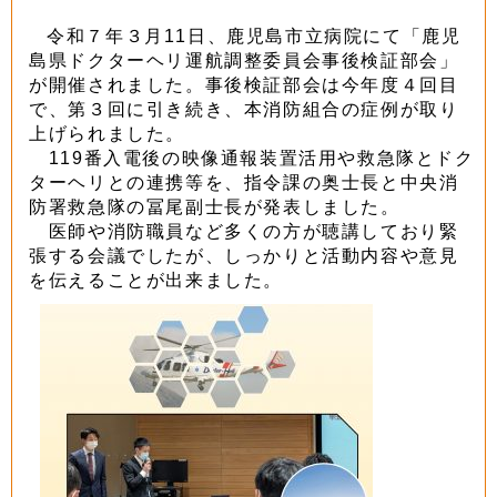
令和７年３月11日、鹿児島市立病院にて「鹿児
島県ドクターヘリ運航調整委員会事後検証部会」
が開催されました。事後検証部会は今年度４回目
で、第３回に引き続き、本消防組合の症例が取り
上げられました。
119番入電後の映像通報装置活用や救急隊とドク
ターヘリとの連携等を、指令課の奥士長と中央消
防署救急隊の冨尾副士長が発表しました。
医師や消防職員など多くの方が聴講しており緊
張する会議でしたが、しっかりと活動内容や意見
を伝えることが出来ました。