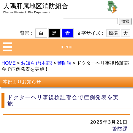
大隅肝属地区消防組合
Ohsumi Kimotsuki Fire Department
検
索:
文字サイズ：
標準
大
背景：
白
黒
青
menu
HOME
>
お知らせ(本部)
>
警防課
>
ドクターヘリ事後検証部
会で症例発表を実施！
本部よりお知らせ
ドクターヘリ事後検証部会で症例発表を実
施！
2025年3月21日
警防課