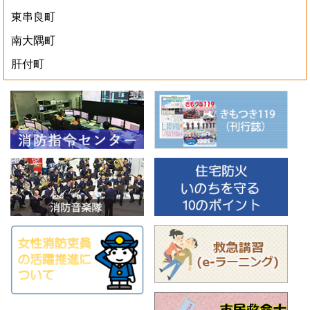
東串良町
南大隅町
肝付町