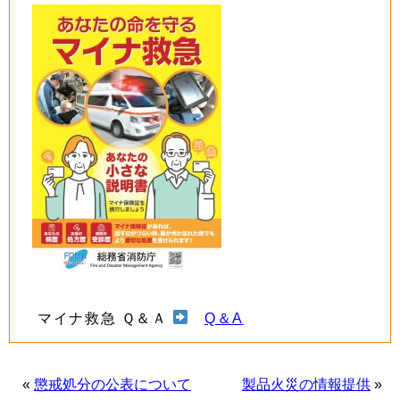
マイナ救急 Ｑ＆Ａ
Q＆A
«
懲戒処分の公表について
製品火災の情報提供
»