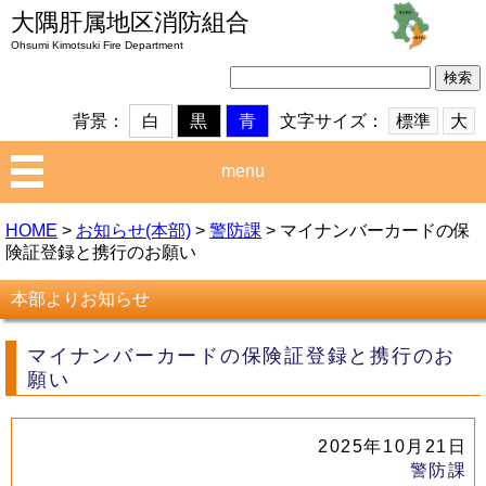
大隅肝属地区消防組合
Ohsumi Kimotsuki Fire Department
検
索:
文字サイズ：
標準
大
背景：
白
黒
青
menu
HOME
>
お知らせ(本部)
>
警防課
>
マイナンバーカードの保
険証登録と携行のお願い
本部よりお知らせ
マイナンバーカードの保険証登録と携行のお
願い
2025年10月21日
警防課