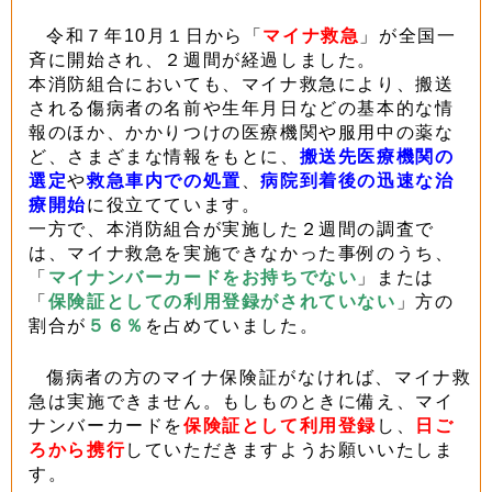
令和７年10月１日から「
マイナ救急
」が全国一
斉に開始され、２週間が経過しました。
本消防組合においても、マイナ救急により、搬送
される傷病者の名前や生年月日などの基本的な情
報のほか、かかりつけの医療機関や服用中の薬な
ど、さまざまな情報をもとに、
搬送先医療機関の
選定
や
救急車内での処置
、
病院到着後の迅速な治
療開始
に役立てています。
一方で、本消防組合が実施した２週間の調査で
は、マイナ救急を実施できなかった事例のうち、
「
マイナンバーカードをお持ちでない
」または
「
保険証としての利用登録がされていない
」方の
割合が
５６％
を占めていました。
傷病者の方のマイナ保険証がなければ、マイナ救
急は実施できません。もしものときに備え、マイ
ナンバーカードを
保険証として利用登録
し、
日ご
ろから携行
していただきますようお願いいたしま
す。