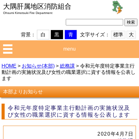
大隅肝属地区消防組合
Ohsumi Kimotsuki Fire Department
検
索:
文字サイズ：
標準
大
背景：
白
黒
青
menu
HOME
>
お知らせ(本部)
>
総務課
>
令和元年度特定事業主行
動計画の実施状況及び女性の職業選択に資する情報を公表し
ます
本部よりお知らせ
令和元年度特定事業主行動計画の実施状況及
び女性の職業選択に資する情報を公表します
2020年4月7日