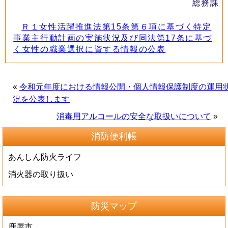
総務課
Ｒ１女性活躍推進法第15条第６項に基づく特定
事業主行動計画の実施状況及び同法第17条に基づ
く女性の職業選択に資する情報の公表
«
令和元年度における情報公開・個人情報保護制度の運用
況を公表します
消毒用アルコールの安全な取扱いについて
»
消防便利帳
あんしん防火ライフ
消火器の取り扱い
防災マップ
鹿屋市