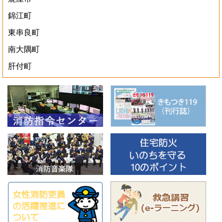
錦江町
東串良町
南大隅町
肝付町