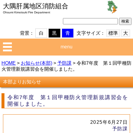
大隅肝属地区消防組合
Ohsumi Kimotsuki Fire Department
検
索:
文字サイズ：
標準
大
背景：
白
黒
青
menu
HOME
>
お知らせ(本部)
>
予防課
>
令和7年度 第１回甲種防
火管理新規講習会を開催しました。
本部よりお知らせ
令和7年度 第１回甲種防火管理新規講習会を
開催しました。
2025年6月27日
予防課