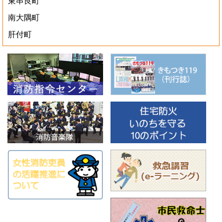
東串良町
南大隅町
肝付町