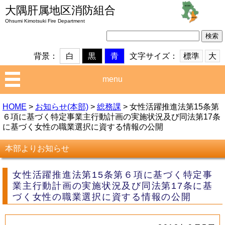
大隅肝属地区消防組合
Ohsumi Kimotsuki Fire Department
検
索:
文字サイズ：
標準
大
背景：
白
黒
青
menu
HOME
>
お知らせ(本部)
>
総務課
>
女性活躍推進法第15条第
６項に基づく特定事業主行動計画の実施状況及び同法第17条
に基づく女性の職業選択に資する情報の公開
本部よりお知らせ
女性活躍推進法第15条第６項に基づく特定事
業主行動計画の実施状況及び同法第17条に基
づく女性の職業選択に資する情報の公開