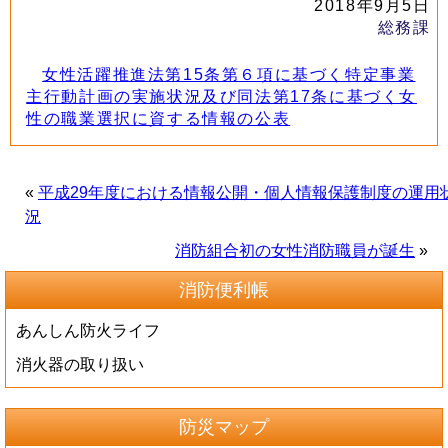
2018年9月5日
総務課
女性活躍推進法第15条第６項に基づく特定事業
主行動計画の実施状況及び同法第17条に基づく女
性の職業選択に資する情報の公表
«
平成29年度における情報公開・個人情報保護制度の運用
況
消防組合初の女性消防職員が誕生
»
消防便利帳
あんしん防火ライフ
消火器の取り扱い
防災マップ