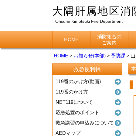
大隅肝属地区消
Ohsumi Kimotsuki Fire Department
消防組合の
HOME
ご案内
HOME
>
お知らせ(本部)
>
予防課
>
山
救急便利帳
本
119番のかけ方(動画)
119番のかけ方
NET119について
応急処置のポイント
救急講習の申込みについて
AEDマップ