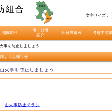
防組合
文字サイズ：
署・分署
消防本部
休日当番医
各種申請
紹介
火事を防止しましょう
部よりお知らせ
山火事を防止しましょう
山火事防止チラシ