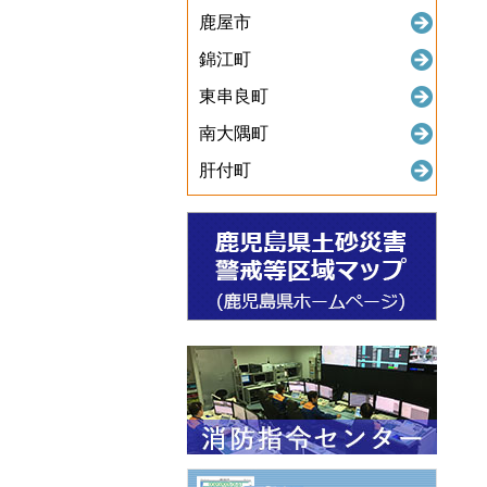
鹿屋市
錦江町
東串良町
南大隅町
肝付町