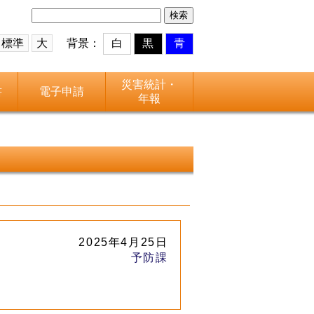
検
索:
標準
大
背景：
白
黒
青
災害統計・
書
電子申請
年報
2025年4月25日
予防課