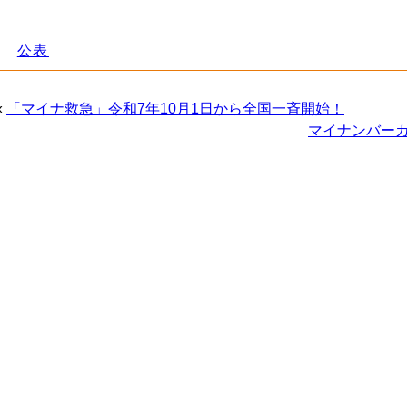
公表
«
「マイナ救急」令和7年10月1日から全国一斉開始！
マイナンバー