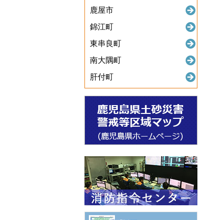
鹿屋市
錦江町
東串良町
南大隅町
肝付町