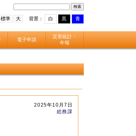
検
索:
標準
大
背景：
白
黒
青
災害統計・
書
電子申請
年報
2025年10月7日
総務課