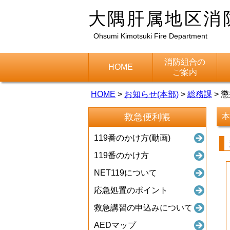
大隅肝属地区消
Ohsumi Kimotsuki Fire Department
消防組合の
HOME
ご案内
HOME
>
お知らせ(本部)
>
総務課
>
懲
救急便利帳
本
119番のかけ方(動画)
119番のかけ方
NET119について
応急処置のポイント
救急講習の申込みについて
AEDマップ