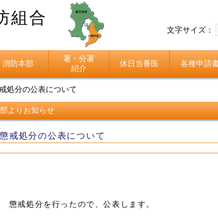
防組合
文字サイズ：
署・分署
消防本部
休日当番医
各種申請
紹介
戒処分の公表について
部よりお知らせ
懲戒処分の公表について
懲戒処分を行ったので、公表します。