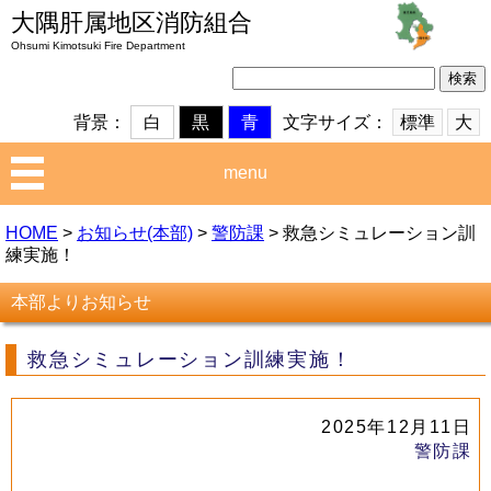
大隅肝属地区消防組合
Ohsumi Kimotsuki Fire Department
検
索:
文字サイズ：
標準
大
背景：
白
黒
青
menu
HOME
>
お知らせ(本部)
>
警防課
>
救急シミュレーション訓
練実施！
本部よりお知らせ
救急シミュレーション訓練実施！
2025年12月11日
警防課