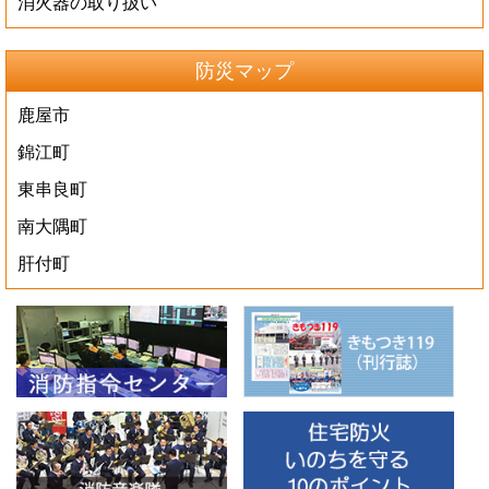
消火器の取り扱い
防災マップ
鹿屋市
錦江町
東串良町
南大隅町
肝付町