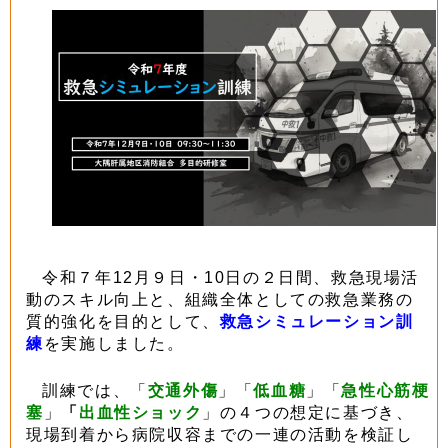
令和７年12月９日・10日の２日間、救急現場活
動のスキル向上と、組織全体としての救急業務の
質的強化を目的として、
救急シミュレーション訓
練
を実施しました。
訓練では、「
交通外傷
」「
低血糖
」「
急性心筋梗
塞
」
「
出血性ショック
」の４つの想定に基づき、
現場到着から病院収容までの一連の活動を検証し