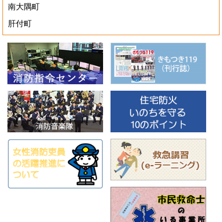
南大隅町
肝付町