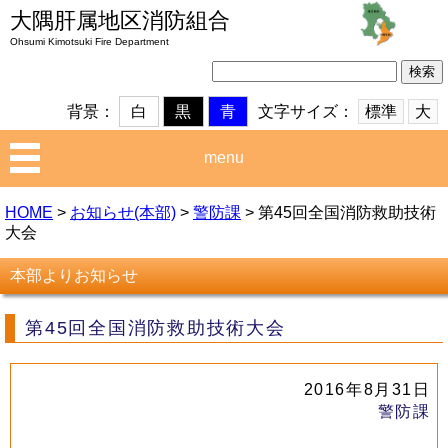
大隅肝属地区消防組合
Ohsumi Kimotsuki Fire Department
検
索:
文字サイズ：
標準
大
背景：
白
黒
青
menu
HOME
>
お知らせ(本部)
>
警防課
>
第45回全国消防救助技術
大会
本部よりお知らせ
第45回全国消防救助技術大会
2016年8月31日
警防課