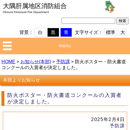
大隅肝属地区消防組合
Ohsumi Kimotsuki Fire Department
検
索:
文字サイズ：
標準
大
背景：
白
黒
青
menu
HOME
>
お知らせ(本部)
>
予防課
>
防火ポスター・防火書道
コンクールの入賞者が決定しました。
本部よりお知らせ
防火ポスター・防火書道コンクールの入賞者
が決定しました。
2025年2月4日
予防課