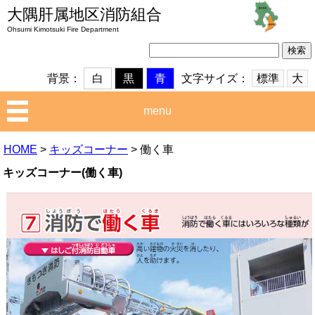
大隅肝属地区消防組合
Ohsumi Kimotsuki Fire Department
検
索:
文字サイズ：
標準
大
背景：
白
黒
青
menu
HOME
>
キッズコーナー
>
働く車
キッズコーナー(働く車)