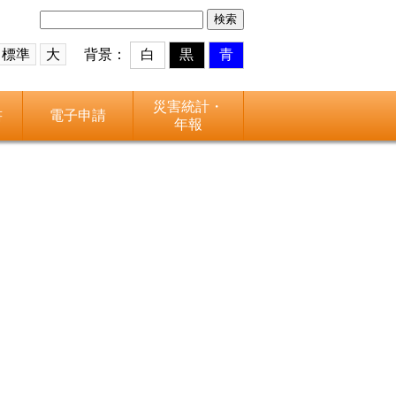
検
索:
標準
大
背景：
白
黒
青
災害統計・
書
電子申請
年報