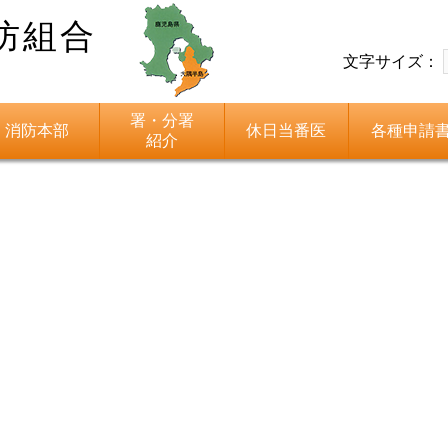
防組合
文字サイズ：
署・分署
消防本部
休日当番医
各種申請
紹介