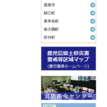
鹿屋市
錦江町
東串良町
南大隅町
肝付町