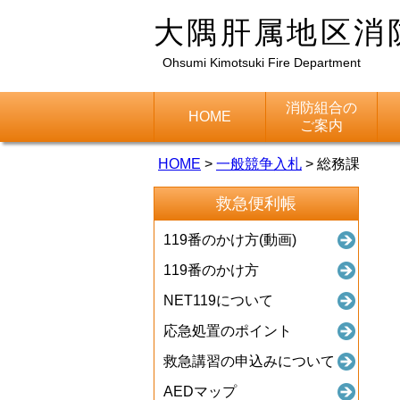
大隅肝属地区消
Ohsumi Kimotsuki Fire Department
消防組合の
HOME
ご案内
HOME
>
一般競争入札
>
総務課
救急便利帳
119番のかけ方(動画)
119番のかけ方
NET119について
応急処置のポイント
救急講習の申込みについて
AEDマップ