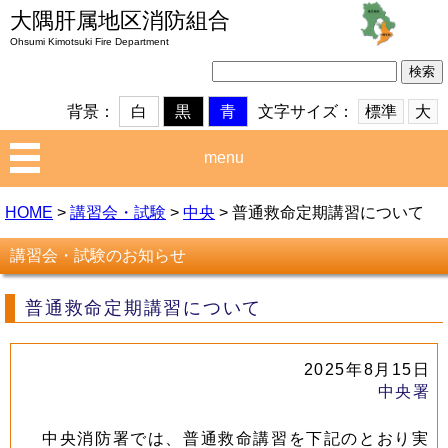
大隅肝属地区消防組合
Ohsumi Kimotsuki Fire Department
検
索:
文字サイズ：
標準
大
背景：
白
黒
青
menu
HOME
>
講習会・試験
>
中央
>
普通救命定期講習について
講習会・試験のお知らせ
普通救命定期講習について
2025年8月15日
中央署
中央消防署では、普通救命講習を下記のとおり実