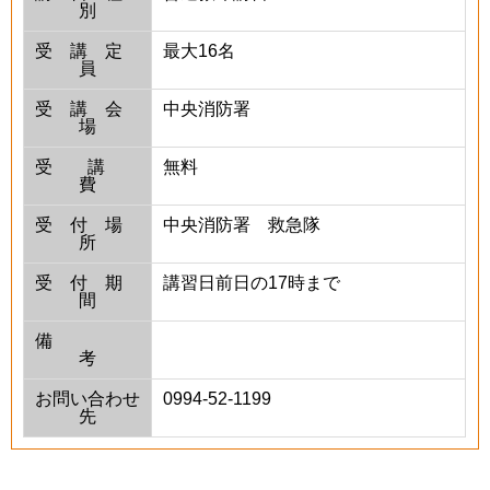
別
受講定
最大16名
員
受講会
中央消防署
場
受講
無料
費
受付場
中央消防署 救急隊
所
受付期
講習日前日の17時まで
間
備
考
お問い合わせ
0994-52-1199
先