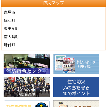
防災マップ
鹿屋市
錦江町
東串良町
南大隅町
肝付町