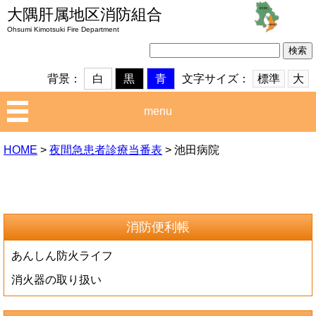
大隅肝属地区消防組合
Ohsumi Kimotsuki Fire Department
検
索:
文字サイズ：
標準
大
背景：
白
黒
青
menu
HOME
>
夜間急患者診療当番表
>
池田病院
消防便利帳
あんしん防火ライフ
消火器の取り扱い