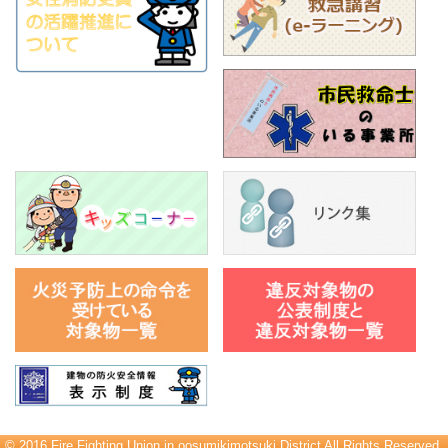
© 2016 Fire Fighting Union in oosumikimotsuki District All Rights Reserved.