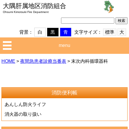
大隅肝属地区消防組合
Ohsumi Kimotsuki Fire Department
検
索:
文字サイズ：
標準
大
背景：
白
黒
青
menu
HOME
>
夜間急患者診療当番表
>
末次内科循環器科
消防便利帳
あんしん防火ライフ
消火器の取り扱い