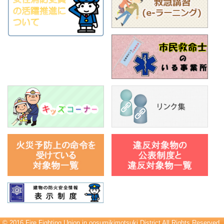
© 2016 Fire Fighting Union in oosumikimotsuki District All Rights Reserved.