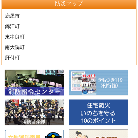
防災マップ
鹿屋市
錦江町
東串良町
南大隅町
肝付町