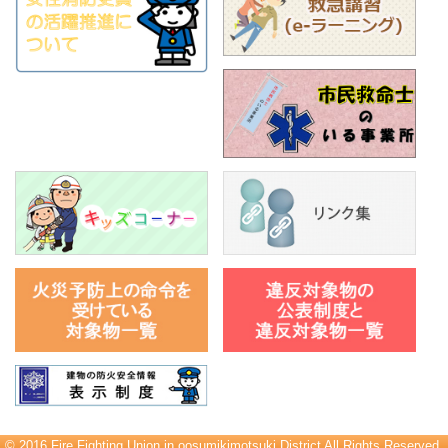
© 2016 Fire Fighting Union in oosumikimotsuki District All Rights Reserved.