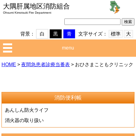
大隅肝属地区消防組合
Ohsumi Kimotsuki Fire Department
検
索:
文字サイズ：
標準
大
背景：
白
黒
青
menu
HOME
>
夜間急患者診療当番表
>
おひさまこともクリニック
消防便利帳
あんしん防火ライフ
消火器の取り扱い