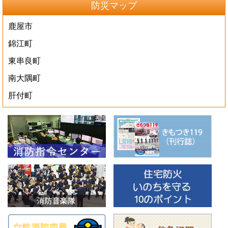
防災マップ
鹿屋市
錦江町
東串良町
南大隅町
肝付町