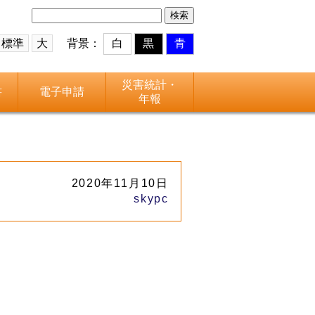
検
索:
標準
大
背景：
白
黒
青
災害統計・
書
電子申請
年報
2020年11月10日
skypc