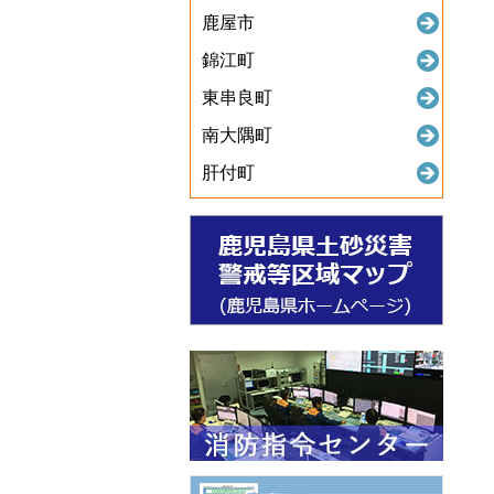
鹿屋市
錦江町
東串良町
南大隅町
肝付町