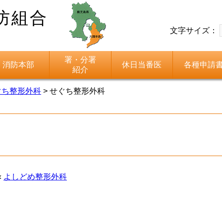
防組合
文字サイズ：
署・分署
消防本部
休日当番医
各種申請
紹介
ぐち整形外科
>
せぐち整形外科
«
よしどめ整形外科