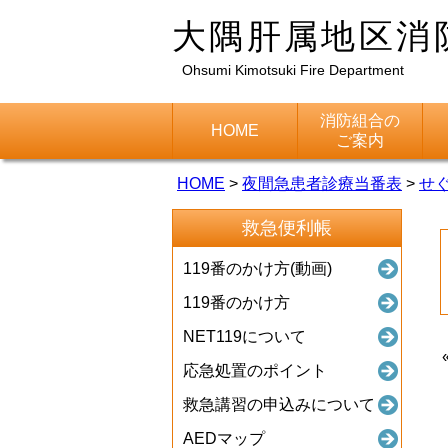
大隅肝属地区消
Ohsumi Kimotsuki Fire Department
消防組合の
HOME
ご案内
HOME
>
夜間急患者診療当番表
>
せ
救急便利帳
119番のかけ方(動画)
119番のかけ方
NET119について
応急処置のポイント
救急講習の申込みについて
AEDマップ