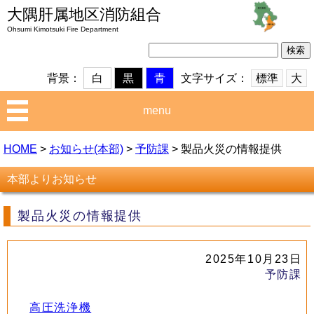
大隅肝属地区消防組合
Ohsumi Kimotsuki Fire Department
検
索:
文字サイズ：
標準
大
背景：
白
黒
青
menu
HOME
>
お知らせ(本部)
>
予防課
>
製品火災の情報提供
本部よりお知らせ
製品火災の情報提供
2025年10月23日
予防課
高圧洗浄機